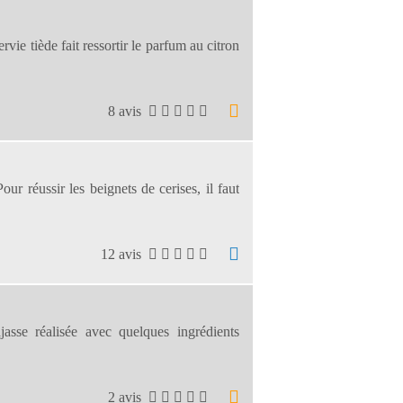
rvie tiède fait ressortir le parfum au citron
8 avis
our réussir les beignets de cerises, il faut
12 avis
jasse réalisée avec quelques ingrédients
2 avis