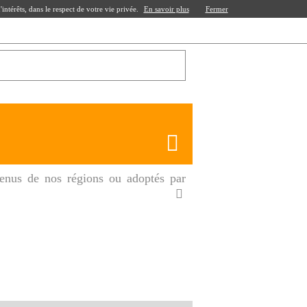
ntérêts, dans le respect de votre vie privée.
En savoir plus
Fermer
enus de nos régions ou adoptés par