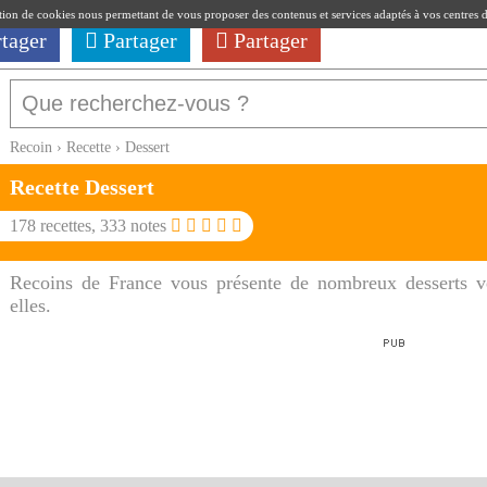
ation de cookies nous permettant de vous proposer des contenus et services adaptés à vos centres d'i
rtager
Partager
Partager
Recoin
›
Recette
›
Dessert
Recette
Dessert
178
recettes,
333
notes
Recoins de France vous présente de nombreux desserts v
elles.