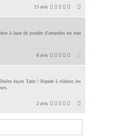
15 avis
ation à base de poudre d'amandes est tout
8 avis
isées façon Tatin ! Rapide à réaliser, les
ses.
2 avis