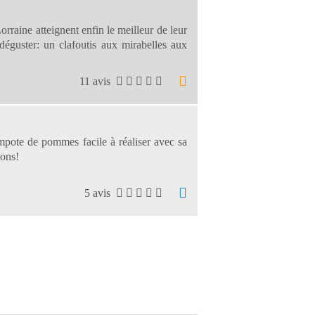
Lorraine atteignent enfin le meilleur de leur
déguster: un clafoutis aux mirabelles aux
11 avis
mpote de pommes facile à réaliser avec sa
lons!
5 avis