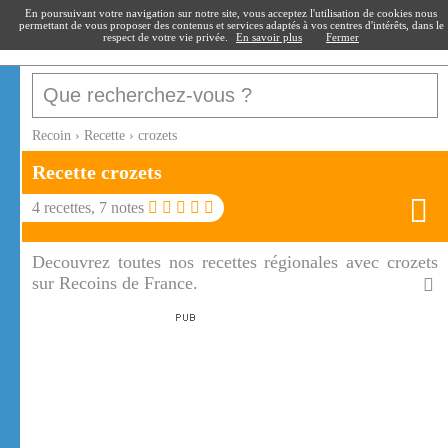
recoin
.fr
En poursuivant votre navigation sur notre site, vous acceptez l'utilisation de cookies nous
permettant de vous proposer des contenus et services adaptés à vos centres d'intérêts, dans le
respect de votre vie privée.
En savoir plus
Fermer
Recoin
›
Recette
›
crozets
Recette
crozets
4
recettes,
7
notes
Decouvrez toutes nos recettes régionales avec crozets
sur Recoins de France.