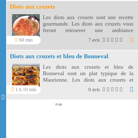
Diots aux crozets
Les diots aux crozets sont une recette
gourmande. Les diots aux crozets vous
feront retrouver une ambiance
conviviale des repas d'après ski.
60 min
7 avis
Diots aux crozets et bleu de Bonneval
Les diots aux crozets et bleu de
Bonneval sont un plat typique de la
Maurienne. Les diots aux crozets et
bleu de Bonneval réchauffent les
1 h 10 min
0 avis
papilles après une randonnée.