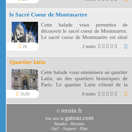
l'Etoile.
le Sacré Coeur de Montmartre
Cette balade vous permettra de
découvrir le sacré coeur de Montmartre.
Le sacré coeur de Montmartre est situé
comme la place du Tertre sur la butte
2h
2 notes
Montmartre à Paris.
Quartier latin
Cette balade vous emmènera au quartier
Latin, un des quartiers historiques de
Paris. Le quartier Latin s'étend de la
Sorbonne au Panthéon, des bords de
1h30
6 notes
Seine au jardin du Luxembourg.
recoin.fr
©
gateau.com
Site ami de
Balades
-
Recettes
Qui?
-
Support
-
Plan