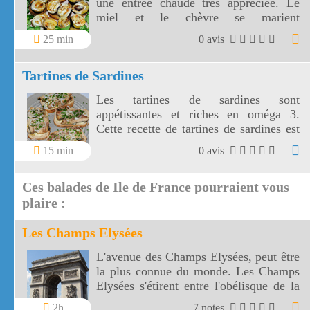
une entrée chaude très appréciée. Le
miel et le chèvre se marient
parfaitement avec la figue, fruit
25 min
0 avis
d'automne gourmand et savoureux.
Tartines de Sardines
Les tartines de sardines sont
appétissantes et riches en oméga 3.
Cette recette de tartines de sardines est
idéale pour vos soirées, rapides à
15 min
0 avis
réaliser et délicieuses.
Ces balades de Ile de France pourraient vous
plaire :
Les Champs Elysées
L'avenue des Champs Elysées, peut être
la plus connue du monde. Les Champs
Elysées s'étirent entre l'obélisque de la
Concorde et l'arc de Triomphe de
2h
7 notes