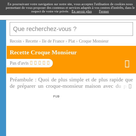
recoin
.fr
En poursuivant votre navigation sur notre site, vous acceptez l'utilisation de cookies nous
permettant de vous proposer des contenus et services adaptés à vos centres d'intérêts, dans le
respect de votre vie privée.
En savoir plus
Fermer
Recoin
›
Recette
›
Ile de France
›
Plat
›
Croque Monsieur
Recette Croque Monsieur
Pas d'avis
Préambule :
Quoi de plus simple et de plus rapide que
de préparer un croque-monsieur maison avec du pain
de mie, du jambon, de la béchamel et du fromage. Le
croque-monsieur se déguste avec une salade verte
croquante, c'est excellent!