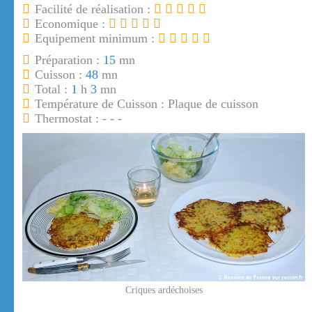
Facilité de réalisation :
Economique :
Equipement minimum :
Préparation :
15
mn
Cuisson :
48
mn
Total :
1
h
3
mn
Température de Cuisson : Plaque de cuisson
Thermostat : - - -
Criques ardéchoises