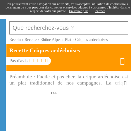
recoin
.fr
En poursuivant votre navigation sur notre site, vous acceptez l'utilisation de cookies nous
permettant de vous proposer des contenus et services adaptés à vos centres d'intérêts, dans le
respect de votre vie privée.
En savoir plus
Fermer
Recoin
›
Recette
›
Rhône Alpes
›
Plat
›
Criques ardéchoises
Recette Criques ardéchoises
Pas d'avis
Préambule :
Facile et pas cher, la crique ardéchoise est
un plat traditionnel de nos campagnes. La crique
ardéchoise est un plat idéal pour le dîner accompagné
d'une salade verte, elle séduira tous vos convives.