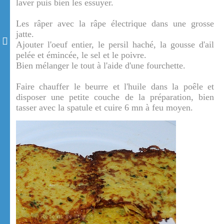
laver puis bien les essuyer.
Les râper avec la râpe électrique dans une grosse
jatte.
Ajouter l'oeuf entier, le persil haché, la gousse d'ail
pelée et émincée, le sel et le poivre.
Bien mélanger le tout à l'aide d'une fourchette.
Faire chauffer le beurre et l'huile dans la poêle et
disposer une petite couche de la préparation, bien
tasser avec la spatule et cuire 6 mn à feu moyen.