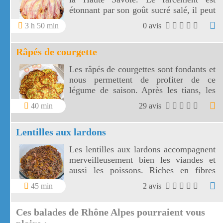
étonnant par son goût sucré salé, il peut
être servi avec une simple salade verte.
3 h 50 min
0 avis
Râpés de courgette
Les râpés de courgettes sont fondants et
nous permettent de profiter de ce
légume de saison. Après les tians, les
gratins, voilà une façon agréable de
40 min
29 avis
préparer vos courgettes!
Lentilles aux lardons
Les lentilles aux lardons accompagnent
merveilleusement bien les viandes et
aussi les poissons. Riches en fibres
alimentaires, les lentilles aux lardons
45 min
2 avis
sont parmi les plus digestes des
légumineuses.
Ces balades de Rhône Alpes pourraient vous