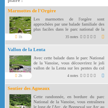
plaire :
Marmottes de l'Orgère
Les marmottes de l'orgère sont
approchées par une balade familiale des
plus faciles dans le parc national de la
Vanoise. Les marmottes de l'Orgère sont
1h
35 notes
visibles au fond d'un vallon juste en
dessous des 2000 m d'altitude.
Vallon de la Lenta
Avec cette balade dans le parc National
de la Vanoise, vous découvrirez le joli
vallon de la Lenta sur les pentes du col
de l'Iseran. Le vallon de la Lenta fait
2h
4 notes
face au glacier des Evettes et à la vallée
de l'Arc. Le col de l'Iseran est le plus
Sentier des Agneaux
haut de France.
Cette randonnée, en bordure du parc
National de la Vanoise, vous entraînera
le long de l'Arc, de Bonneval sur Arc au