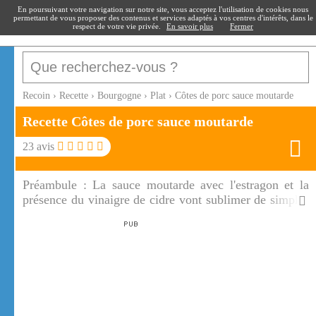
recoin
.fr
En poursuivant votre navigation sur notre site, vous acceptez l'utilisation de cookies nous
permettant de vous proposer des contenus et services adaptés à vos centres d'intérêts, dans le
respect de votre vie privée.
En savoir plus
Fermer
Recoin
›
Recette
›
Bourgogne
›
Plat
›
Côtes de porc sauce moutarde
Recette Côtes de porc sauce moutarde
23
avis
Préambule :
La sauce moutarde avec l'estragon et la
présence du vinaigre de cidre vont sublimer de simples
côtes de porc. Les côtes de porc à la moutarde
s'accompagnent aussi bien de riz, de pâtes ou de
légumes de votre choix!