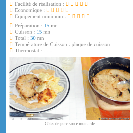
Facilité de réalisation :
Economique :
Equipement minimum :
Préparation :
15
mn
Cuisson :
15
mn
Total :
30
mn
Température de Cuisson : plaque de cuisson
Thermostat : - - -
Côtes de porc sauce moutarde