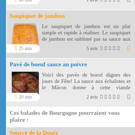
Saupiquet de jambon
Le saupiquet de jambon est un plat
simple et rapide à réaliser. Le saupiquet
de jambon est sublimé par sa sauce aux
échalotes, vin blanc, concentré de
25 min
5 avis
tomates et crème fraîche. Choisir un
jambon à l'os ou un jambon traiteur
Pavé de boeuf sauce au poivre
pour garantir la qualité du saupiquet.
Voici des pavés de boeuf dignes des
jours de Fête! La sauce aux échalotes et
le Mâcon donne à cette viande
charolaise une saveur toute particulière.
20 min
2 avis
Le pavé de boeuf sauce au poivre est
prêt très rapidement.
Ces balades de Bourgogne pourraient vous
plaire :
Source de la Douix