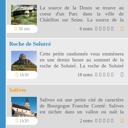
La source de la Douix se trouve au
coeur d'un Parc dans la ville de
Châtillon sur Seine. La source de la
Douix est une des plus belles
30 mn
6 notes
exsurgences de France.
Roche de Solutré
Cette petite randonnée vous emmènera
en une demie heure au sommet de la
roche de Solutré. La roche de Solutré
vous offrira un superbe panorama sur le
1h30
18 notes
village de Solutré mais aussi sur celui
de Vergisson.
Salives
Salives est une petite cité de caractère
de Bourgogne Franche Comté. Salives
est nichée dans un vallon ou naît la
Tille.
1h30
2 notes