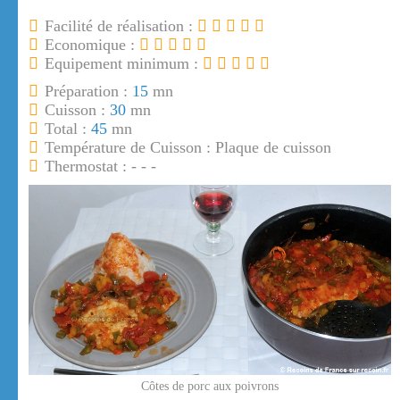
Facilité de réalisation :
Economique :
Equipement minimum :
Préparation :
15
mn
Cuisson :
30
mn
Total :
45
mn
Température de Cuisson : Plaque de cuisson
Thermostat : - - -
Côtes de porc aux poivrons