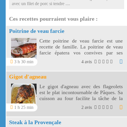
avec un filet de porc si tendre ....
Ces recettes pourraient vous plaire :
Poitrine de veau farcie
Cette poitrine de veau farcie est une
recette de famille. La poitrine de veau
farcie épatera vos convives par ses
jolies tranches au parfum d'antan.
3 h 30 min
4 avis
Gigot d'agneau
Le gigot d'agneau avec des flageolets
est le plat incontournable de Pâques. Sa
cuisson au four facilite la tâche de la
ménagère! Le gigot d'agneau permet de
1 h 25 min
2 avis
découper de nombreuses tranches
parfumées par le thym. Un vrai régal!
Steak à la Provençale