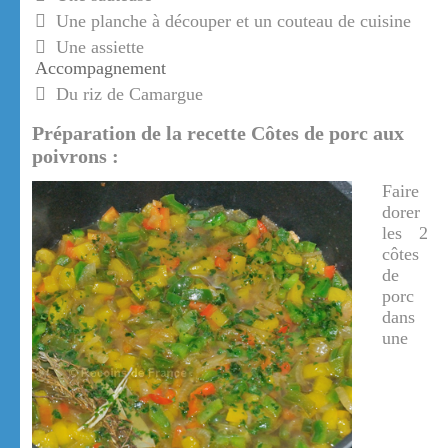
Une planche à découper et un couteau de cuisine
Une assiette
Accompagnement
Du riz de Camargue
Préparation de la recette Côtes de porc aux
poivrons :
Faire
dorer
les 2
côtes
de
porc
dans
une