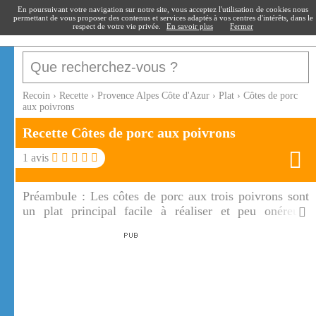
recoin
.fr
En poursuivant votre navigation sur notre site, vous acceptez l'utilisation de cookies nous
permettant de vous proposer des contenus et services adaptés à vos centres d'intérêts, dans le
respect de votre vie privée.
En savoir plus
Fermer
Recoin
›
Recette
›
Provence Alpes Côte d'Azur
›
Plat
›
Côtes de porc
aux poivrons
Recette Côtes de porc aux poivrons
1
avis
Préambule :
Les côtes de porc aux trois poivrons sont
un plat principal facile à réaliser et peu onéreux.
Accompagnées de riz, ces côtes de porc sont sublimées
par leur sauce aux poivrons, à l'oignon et au vin blanc.