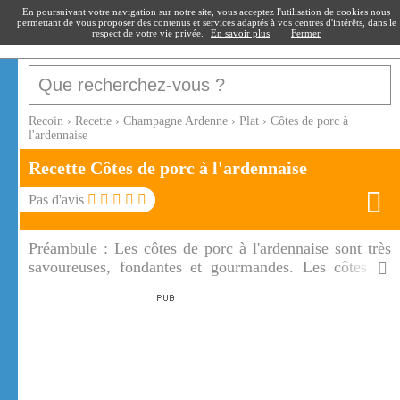
recoin
.fr
En poursuivant votre navigation sur notre site, vous acceptez l'utilisation de cookies nous
permettant de vous proposer des contenus et services adaptés à vos centres d'intérêts, dans le
respect de votre vie privée.
En savoir plus
Fermer
Recoin
›
Recette
›
Champagne Ardenne
›
Plat
›
Côtes de porc à
l'ardennaise
Recette Côtes de porc à l'ardennaise
Pas d'avis
Préambule :
Les côtes de porc à l'ardennaise sont très
savoureuses, fondantes et gourmandes. Les côtes de
porc sont une vraie recette régionale qui réchauffent en
cette période automnale.