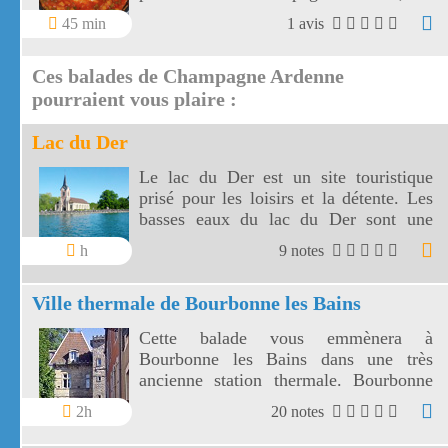
côtes de porc sont sublimées par leur
45 min
1 avis
sauce aux poivrons, à l'oignon et au vin
blanc.
Ces balades de Champagne Ardenne
pourraient vous plaire :
Lac du Der
Le lac du Der est un site touristique
prisé pour les loisirs et la détente. Les
basses eaux du lac du Der sont une
halte pour de nombreux oiseaux
h
9 notes
migrateurs.
Ville thermale de Bourbonne les Bains
Cette balade vous emmènera à
Bourbonne les Bains dans une très
ancienne station thermale. Bourbonne
les bains est une petite ville d'environ
2h
20 notes
2500 habitants entourée de prairies et de
forêts.