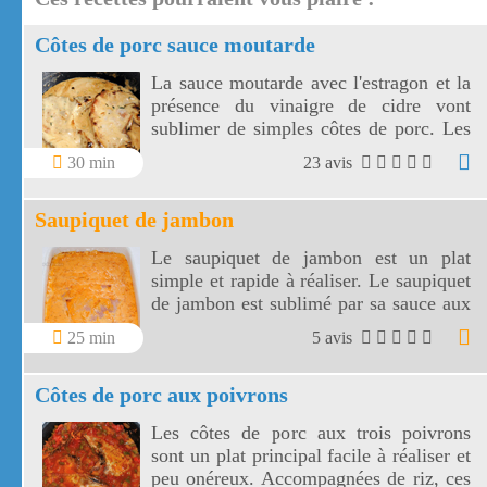
Côtes de porc sauce moutarde
La sauce moutarde avec l'estragon et la
présence du vinaigre de cidre vont
sublimer de simples côtes de porc. Les
côtes de porc à la moutarde
30 min
23 avis
s'accompagnent aussi bien de riz, de
pâtes ou de légumes de votre choix!
Saupiquet de jambon
Le saupiquet de jambon est un plat
simple et rapide à réaliser. Le saupiquet
de jambon est sublimé par sa sauce aux
échalotes, vin blanc, concentré de
25 min
5 avis
tomates et crème fraîche. Choisir un
jambon à l'os ou un jambon traiteur
Côtes de porc aux poivrons
pour garantir la qualité du saupiquet.
Les côtes de porc aux trois poivrons
sont un plat principal facile à réaliser et
peu onéreux. Accompagnées de riz, ces