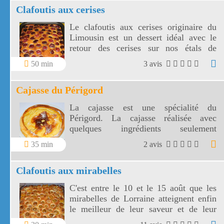
Clafoutis aux cerises
Le clafoutis aux cerises originaire du
Limousin est un dessert idéal avec le
retour des cerises sur nos étals de
marchés. Le clafoutis aux cerises se
50 min
3 avis
laisse déguster tiède ou froid suivant les
goûts !
Cajasse du Périgord
La cajasse est une spécialité du
Périgord. La cajasse réalisée avec
quelques ingrédients seulement
accompagnera une boisson chaude.
35 min
2 avis
Clafoutis aux mirabelles
C'est entre le 10 et le 15 août que les
mirabelles de Lorraine atteignent enfin
le meilleur de leur saveur et de leur
maturité. Voici une façon de les