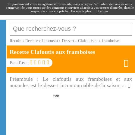
recoin
.fr
En poursuivant votre navigation sur notre site, vous acceptez l'utilisation de cookies nous
permettant de vous proposer des contenus et services adaptés à vos centres d'intérêts, dans le
respect de votre vie privée.
En savoir plus
Fermer
Recoin
›
Recette
›
Limousin
›
Dessert
›
Clafoutis aux framboises
Recette Clafoutis aux framboises
Pas d'avis
Préambule :
Le clafoutis aux framboises et aux
amandes est le dessert incontournable de la saison avec
le plaisir en bouche assuré. Le clafoutis limousin est
réalisable dans de nombreuses régions car les
framboises se trouvent sur de nombreux étals de
marché.