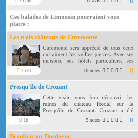
30 min
11 avis
déguster: un clafoutis aux mirabelles
aux couleurs du soleil !
Ces balades de Limousin pourraient vous
plaire :
Les trois châteaux de Curemonte
Curemonte sera apprécié de tous ceux
qui aiment les veilles pierres. Avec ses
maisons, ses hôtels particuliers, ses
châteaux et ses églises Curemonte
1h30
10 notes
possède un riche patrimoine.
Presqu'île de Crozant
Cette visite vous fera découvrir les
ruines du château féodal sur la
Presqu'île de Crozant. Crozant a été
rendu célèbre par les romanciers et les
1h
5 notes
peintres de l'école de Crozant comme
Monet par exemple.
Beaulieu sur Dordogne