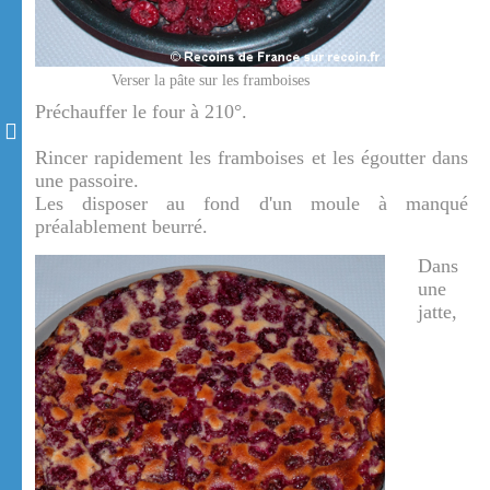
Verser la pâte sur les framboises
Préchauffer le four à 210°.
Rincer rapidement les framboises et les égoutter dans
une passoire.
Les disposer au fond d'un moule à manqué
préalablement beurré.
Dans
une
jatte,