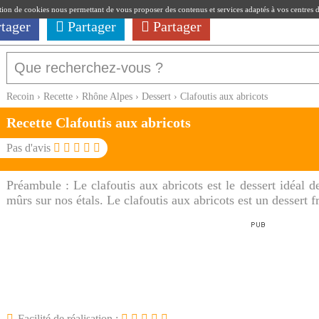
ation de cookies nous permettant de vous proposer des contenus et services adaptés à vos centres d'i
rtager
Partager
Partager
Recoin
›
Recette
›
Rhône Alpes
›
Dessert
›
Clafoutis aux abricots
Recette Clafoutis aux abricots
Pas d'avis
Préambule :
Le clafoutis aux abricots est le dessert idéal de
mûrs sur nos étals. Le clafoutis aux abricots est un dessert fr
Facilité de réalisation :