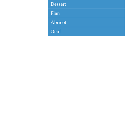
Dessert
Flan
Abricot
Oeuf