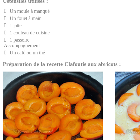
Ustensiles utilisés :
Un moule à manqué
Un fouet à main
1 jatte
1 couteau de cuisine
1 passoire
Accompagnement
Un café ou un thé
Préparation de la recette Clafoutis aux abricots :