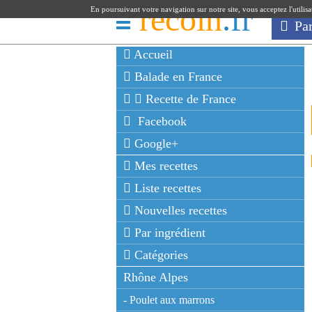
recoin
.fr
En poursuivant votre navigation sur notre site, vous acceptez l'utilis
Pa
Accueil
Balade en France
Recette de France
Facebook
Google+
Mes recettes
Liste recettes
Nouvelles recettes
Par ingrédient
Catégories
Rhône Alpes
- Poulet aux marrons