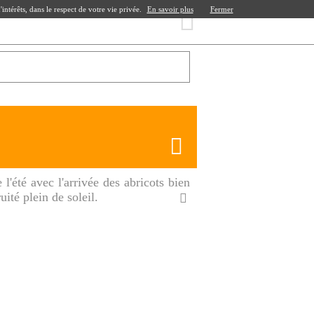
ntérêts, dans le respect de votre vie privée.
En savoir plus
Fermer
 l'été avec l'arrivée des abricots bien
uité plein de soleil.