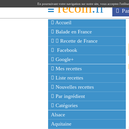
recoin
.fr
En poursuivant votre navigation sur notre site, vous acceptez l'utilis
Pa
Accueil
Balade en France
Recette de France
Facebook
Google+
Mes recettes
Liste recettes
Nouvelles recettes
Par ingrédient
Catégories
Alsace
Aquitaine