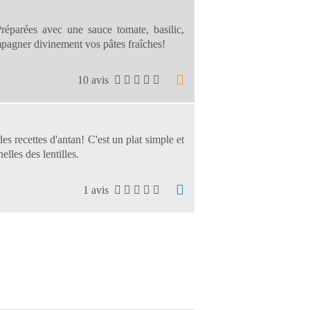
Préparées avec une sauce tomate, basilic,
mpagner divinement vos pâtes fraîches!
10 avis
des recettes d'antan! C'est un plat simple et
elles des lentilles.
1 avis