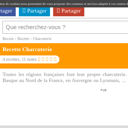
ation de cookies nous permettant de vous proposer des contenus et services adaptés à vos centres d'i
rtager
Partager
Partager
Recoin
›
Recette
›
Charcuterie
Recette
Charcuterie
4
recettes,
11
notes
Toutes les régions françaises font leur propre charcuterie
Basque au Nord de la France, en Auvergne ou Lyonnais, ...