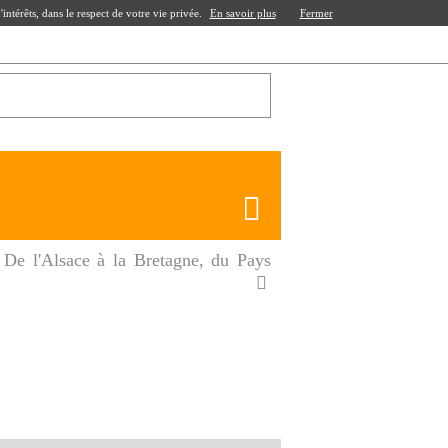
ntérêts, dans le respect de votre vie privée.
En savoir plus
Fermer
. De l'Alsace à la Bretagne, du Pays