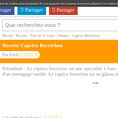
ation de cookies nous permettant de vous proposer des contenus et services adaptés à vos centres d'i
rtager
Partager
Partager
Recoin
›
Recette
›
Pays de la Loire
›
Dessert
›
Caprice Berrichon
Recette Caprice Berrichon
Pas d'avis
Préambule :
Le caprice berrichon est une spécialité à base
d'un meringage vanillé. Le caprice berrichon est un gâteau 
Facilité de réalisation :