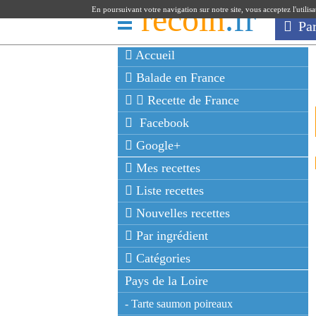
recoin
.fr
En poursuivant votre navigation sur notre site, vous acceptez l'utilis
Pa
Accueil
Balade en France
Recette de France
Facebook
Google+
Mes recettes
Liste recettes
Nouvelles recettes
Par ingrédient
Catégories
Pays de la Loire
- Tarte saumon poireaux