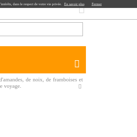
ntérêts, dans le respect de votre vie privée.
En savoir plus
Fermer
 d'amandes, de noix, de framboises et
de voyage.