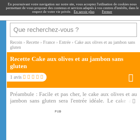
recoin
.fr
En poursuivant votre navigation sur notre site, vous acceptez l'utilisation de cookies nous
permettant de vous proposer des contenus et services adaptés à vos centres d'intérêts, dans le
respect de votre vie privée.
En savoir plus
Fermer
Recoin
›
Recette
›
France
›
Entrée
›
Cake aux olives et au jambon sans
gluten
Recette Cake aux olives et au jambon sans
gluten
1
avis
Préambule :
Facile et pas cher, le cake aux olives et au
jambon sans gluten sera l'entrée idéale. Le cake aux
olives et au jambon sans gluten fait penser au
traditionnel cake aux olives et au jambon, il séduira
toutes les personnes et en particulier celles au régime
sans gluten.