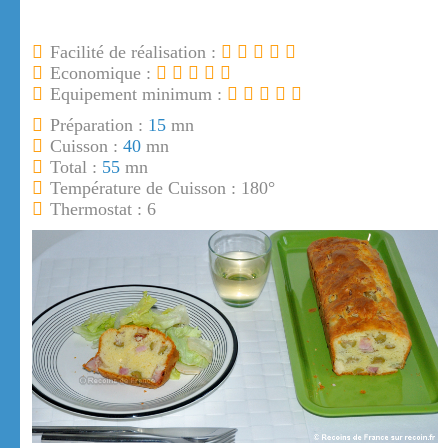
Facilité de réalisation :
Economique :
Equipement minimum :
Préparation :
15
mn
Cuisson :
40
mn
Total :
55
mn
Température de Cuisson : 180°
Thermostat : 6