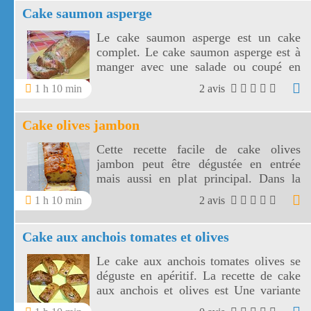
Cake saumon asperge
Le cake saumon asperge est un cake
complet. Le cake saumon asperge est à
manger avec une salade ou coupé en
cubes pour l'apéritif
1 h 10 min
2 avis
Cake olives jambon
Cette recette facile de cake olives
jambon peut être dégustée en entrée
mais aussi en plat principal. Dans la
recette cake olives jambon on peut
1 h 10 min
2 avis
ajouter des lardons.
Cake aux anchois tomates et olives
Le cake aux anchois tomates olives se
déguste en apéritif. La recette de cake
aux anchois et olives est Une variante
du cake aux olives.