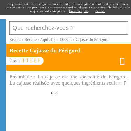
recoin
.fr
En poursuivant votre navigation sur notre site, vous acceptez l'utilisation de cookies nous
permettant de vous proposer des contenus et services adaptés à vos centres d'intérêts, dans le
respect de votre vie privée.
En savoir plus
Fermer
Recoin
›
Recette
›
Aquitaine
›
Dessert
›
Cajasse du Périgord
Recette Cajasse du Périgord
2
avis
Préambule :
La cajasse est une spécialité du Périgord.
La cajasse réalisée avec quelques ingrédients seulement
accompagnera une boisson chaude.