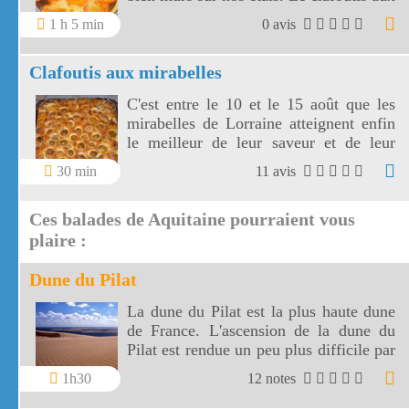
abricots est un dessert fruité plein de
1 h 5 min
0 avis
soleil.
Clafoutis aux mirabelles
C'est entre le 10 et le 15 août que les
mirabelles de Lorraine atteignent enfin
le meilleur de leur saveur et de leur
maturité. Voici une façon de les
30 min
11 avis
déguster: un clafoutis aux mirabelles
aux couleurs du soleil !
Ces balades de Aquitaine pourraient vous
plaire :
Dune du Pilat
La dune du Pilat est la plus haute dune
de France. L'ascension de la dune du
Pilat est rendue un peu plus difficile par
le fait que le sol se dérobe sous vos pas,
1h30
12 notes
mais arrivé au sommet la vue est
saisissante.