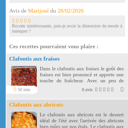
Avis de
Marijosé
du
28/02/2026
Recette inintéressante, puis-je avoir la dimension du moule à
manquer ?
Ces recettes pourraient vous plaire :
Clafoutis aux fraises
Dans le clafoutis aux fraises le goût des
fraises est bien prononcé et apporte une
touche de fraîcheur. Avec un peu de
menthe le clafoutis aux fraises est un
50 min
0 avis
vrai délice.
Clafoutis aux abricots
Le clafoutis aux abricots est le dessert
idéal de l'été avec l'arrivée des abricots
bien mûrs sur nos étals. Le clafoutis aux