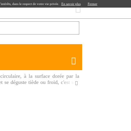
ntérêts, dans le respect de votre vie privée.
En savoir plus
Fermer
irculaire, à la surface dorée par la
t se déguste tiède ou froid, c'est une