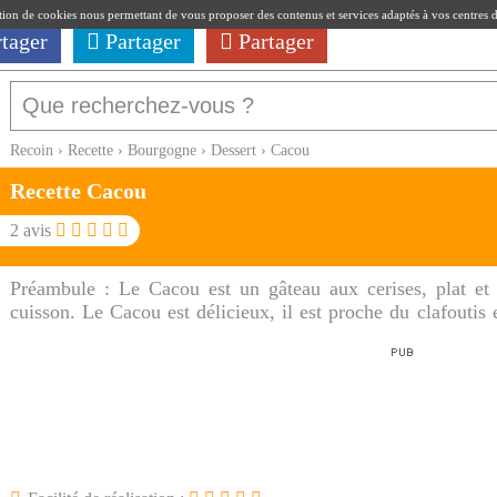
ation de cookies nous permettant de vous proposer des contenus et services adaptés à vos centres d'i
rtager
Partager
Partager
Recoin
›
Recette
›
Bourgogne
›
Dessert
›
Cacou
Recette Cacou
2
avis
Préambule :
Le Cacou est un gâteau aux cerises, plat et c
cuisson. Le Cacou est délicieux, il est proche du clafoutis e
spécialité parodienne.