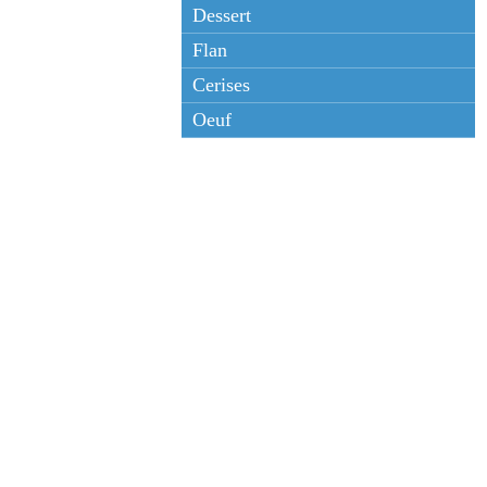
Dessert
Flan
Cerises
Oeuf