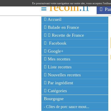
recoin
.fr
En poursuivant votre navigation sur notre site, vous acceptez l'utilis
Pa
Accueil
Balade en France
Recette de France
Facebook
Google+
Mes recettes
Liste recettes
Nouvelles recettes
Par ingrédient
Catégories
Bourgogne
- Côtes de porc sauce mout...