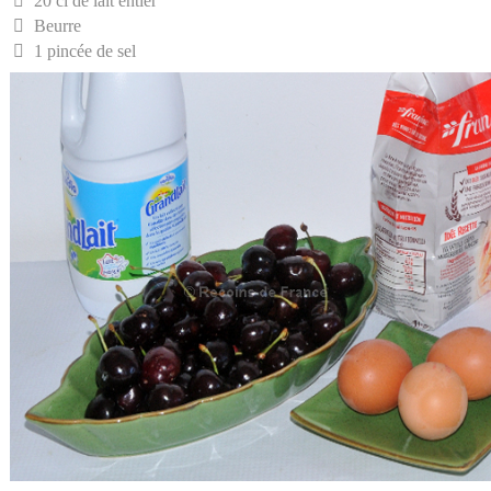
20 cl de lait entier
Beurre
1 pincée de sel