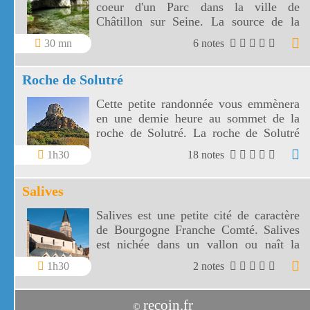
coeur d'un Parc dans la ville de
Châtillon sur Seine. La source de la
Douix est une des plus belles
30 mn
6 notes
exsurgences de France.
Roche de Solutré
Cette petite randonnée vous emmènera
en une demie heure au sommet de la
roche de Solutré. La roche de Solutré
vous offrira un superbe panorama sur le
1h30
18 notes
village de Solutré mais aussi sur celui
de Vergisson.
Salives
Salives est une petite cité de caractère
de Bourgogne Franche Comté. Salives
est nichée dans un vallon ou naît la
Tille.
1h30
2 notes
recoin.fr
©