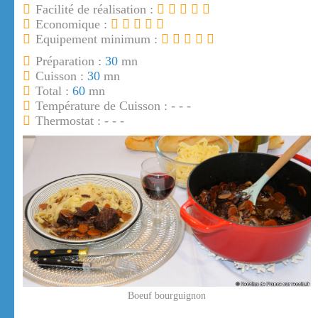
Facilité de réalisation :
Economique :
Equipement minimum :
Préparation :
30
mn
Cuisson :
30
mn
Total :
60
mn
Température de Cuisson : - - -
Thermostat : - - -
Boeuf bourguignon