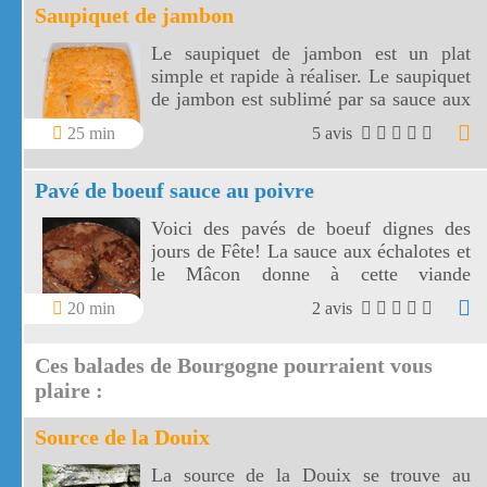
Saupiquet de jambon
Le saupiquet de jambon est un plat
simple et rapide à réaliser. Le saupiquet
de jambon est sublimé par sa sauce aux
échalotes, vin blanc, concentré de
25 min
5 avis
tomates et crème fraîche. Choisir un
jambon à l'os ou un jambon traiteur
Pavé de boeuf sauce au poivre
pour garantir la qualité du saupiquet.
Voici des pavés de boeuf dignes des
jours de Fête! La sauce aux échalotes et
le Mâcon donne à cette viande
charolaise une saveur toute particulière.
20 min
2 avis
Le pavé de boeuf sauce au poivre est
prêt très rapidement.
Ces balades de Bourgogne pourraient vous
plaire :
Source de la Douix
La source de la Douix se trouve au