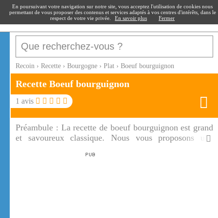
recoin
.fr
En poursuivant votre navigation sur notre site, vous acceptez l'utilisation de cookies nous
permettant de vous proposer des contenus et services adaptés à vos centres d'intérêts, dans le
respect de votre vie privée.
En savoir plus
Fermer
Recoin
›
Recette
›
Bourgogne
›
Plat
›
Boeuf bourguignon
Recette Boeuf bourguignon
1
avis
Préambule :
La recette de boeuf bourguignon est grand
et savoureux classique. Nous vous proposons une
version de boeuf bourguignon facile à réaliser.