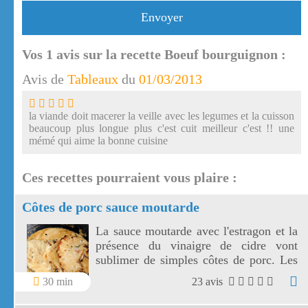
Envoyer
Vos
1
avis sur la recette Boeuf bourguignon :
Avis de
Tableaux
du
01/03/2013
la viande doit macerer la veille avec les legumes et la cuisson
beaucoup plus longue plus c'est cuit meilleur c'est !! une
mémé qui aime la bonne cuisine
Ces recettes pourraient vous plaire :
Côtes de porc sauce moutarde
La sauce moutarde avec l'estragon et la
présence du vinaigre de cidre vont
sublimer de simples côtes de porc. Les
côtes de porc à la moutarde
30 min
23 avis
s'accompagnent aussi bien de riz, de
pâtes ou de légumes de votre choix!