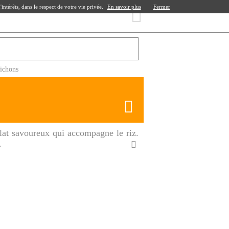
ntérêts, dans le respect de votre vie privée.
En savoir plus
Fermer
nichons
lat savoureux qui accompagne le riz.
.