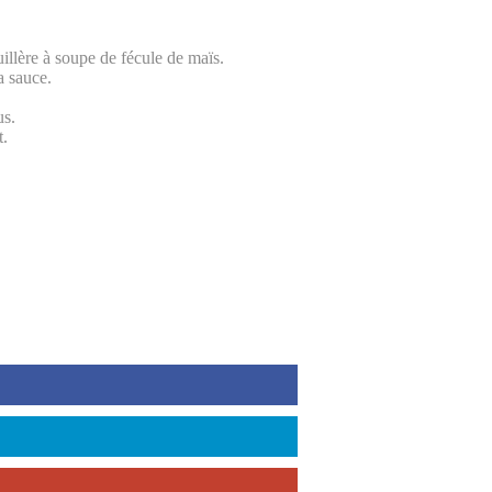
illère à soupe de fécule de maïs.
a sauce.
us.
t.