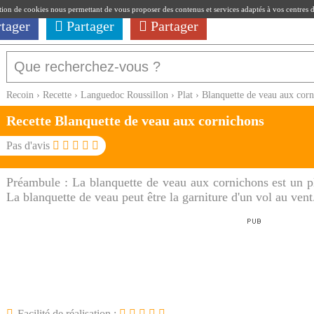
ation de cookies nous permettant de vous proposer des contenus et services adaptés à vos centres d'i
rtager
Partager
Partager
Recoin
›
Recette
›
Languedoc Roussillon
›
Plat
›
Blanquette de veau aux cor
Recette Blanquette de veau aux cornichons
Pas d'avis
Préambule :
La blanquette de veau aux cornichons est un p
La blanquette de veau peut être la garniture d'un vol au vent
Facilité de réalisation :