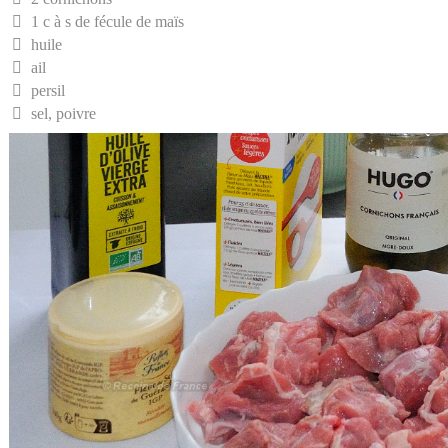
1 c à s de fécule de maïs
huile
ail
persil
sel, poivre