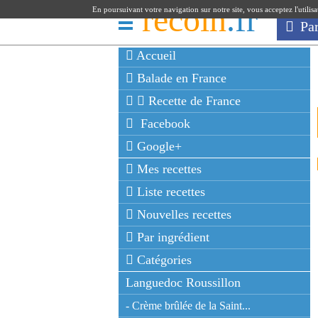
recoin
.fr
En poursuivant votre navigation sur notre site, vous acceptez l'utilis
Pa
Accueil
Balade en France
Recette de France
Facebook
Google+
Mes recettes
Liste recettes
Nouvelles recettes
Par ingrédient
Catégories
Languedoc Roussillon
- Crème brûlée de la Saint...