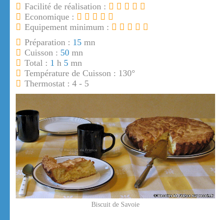
Facilité de réalisation :
Economique :
Equipement minimum :
Préparation :
15
mn
Cuisson :
50
mn
Total :
1
h
5
mn
Température de Cuisson : 130°
Thermostat : 4 - 5
Biscuit de Savoie