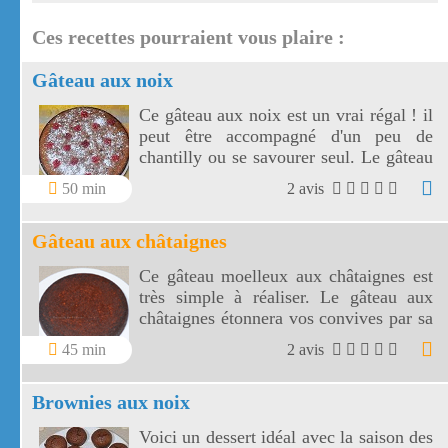
Ces recettes pourraient vous plaire :
Gâteau aux noix
Ce gâteau aux noix est un vrai régal ! il
peut être accompagné d'un peu de
chantilly ou se savourer seul. Le gâteau
aux noix se conserve très bien quelques
50 min
2 avis
jours et garde tout son moelleux !
Gâteau aux châtaignes
Ce gâteau moelleux aux châtaignes est
très simple à réaliser. Le gâteau aux
châtaignes étonnera vos convives par sa
composition et sa douceur !
45 min
2 avis
Brownies aux noix
Voici un dessert idéal avec la saison des