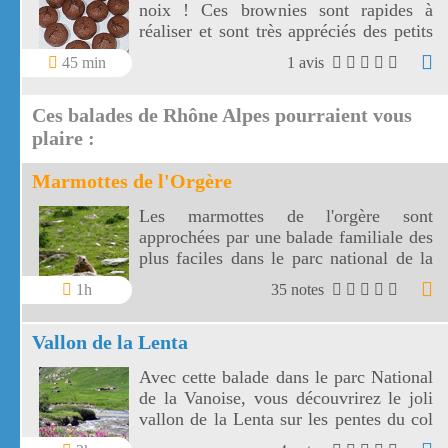
noix ! Ces brownies sont rapides à
réaliser et sont très appréciés des petits
gourmets !
45 min
1 avis
Ces balades de Rhône Alpes pourraient vous
plaire :
Marmottes de l'Orgère
Les marmottes de l'orgère sont
approchées par une balade familiale des
plus faciles dans le parc national de la
Vanoise. Les marmottes de l'Orgère sont
1h
35 notes
visibles au fond d'un vallon juste en
dessous des 2000 m d'altitude.
Vallon de la Lenta
Avec cette balade dans le parc National
de la Vanoise, vous découvrirez le joli
vallon de la Lenta sur les pentes du col
de l'Iseran. Le vallon de la Lenta fait