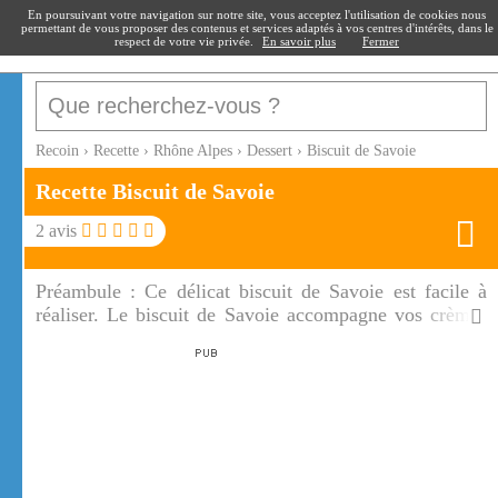
recoin
.fr
En poursuivant votre navigation sur notre site, vous acceptez l'utilisation de cookies nous
permettant de vous proposer des contenus et services adaptés à vos centres d'intérêts, dans le
respect de votre vie privée.
En savoir plus
Fermer
Recoin
›
Recette
›
Rhône Alpes
›
Dessert
›
Biscuit de Savoie
Recette Biscuit de Savoie
2
avis
Préambule :
Ce délicat biscuit de Savoie est facile à
réaliser. Le biscuit de Savoie accompagne vos crèmes
et salades de fruits.