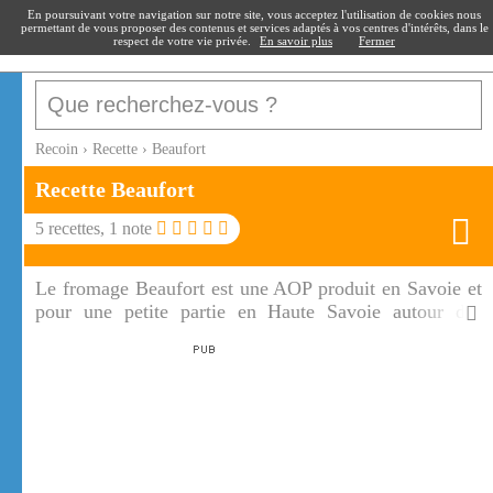
recoin
.fr
En poursuivant votre navigation sur notre site, vous acceptez l'utilisation de cookies nous
permettant de vous proposer des contenus et services adaptés à vos centres d'intérêts, dans le
respect de votre vie privée.
En savoir plus
Fermer
Recoin
›
Recette
›
Beaufort
Recette
Beaufort
5
recettes,
1
note
Le fromage Beaufort est une AOP produit en Savoie et
pour une petite partie en Haute Savoie autour des
Contamines Montjoie.