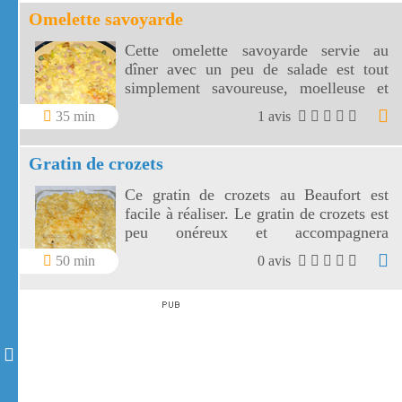
Omelette savoyarde
Cette omelette savoyarde servie au
dîner avec un peu de salade est tout
simplement savoureuse, moelleuse et
copieuse. L'alliance du poireau, des
35 min
1 avis
lardons et des pommes de terre est
réhaussée par le beaufort fondu dans
Gratin de crozets
l'omelette!
Ce gratin de crozets au Beaufort est
facile à réaliser. Le gratin de crozets est
peu onéreux et accompagnera
divinement quelques Diots, petites
50 min
0 avis
saucisses savoyardes!