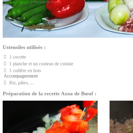
Ustensiles utilisés :
1 cocotte
1 planche et un couteau de cuisine
1 cuillère en bois
Accompagnement
Riz, pâtes, ...
Préparation de la recette Axoa de Bœuf :