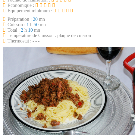
Economique :
Equipement minimum :
Préparation :
20
mn
Cuisson :
1
h
50
mn
Total :
2
h
10
mn
Température de Cuisson : plaque de cuisson
Thermostat : - - -