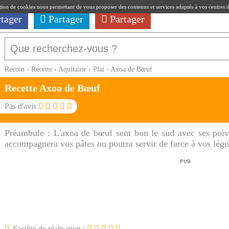
ation de cookies nous permettant de vous proposer des contenus et services adaptés à vos centres d'i
rtager
Partager
Partager
Recoin
›
Recette
›
Aquitaine
›
Plat
›
Axoa de Bœuf
Recette Axoa de Bœuf
Pas d'avis
Préambule :
L'axoa de bœuf sent bon le sud avec ses poiv
accompagnera vos pâtes ou pourra servir de farce à vos lég
Facilité de réalisation :