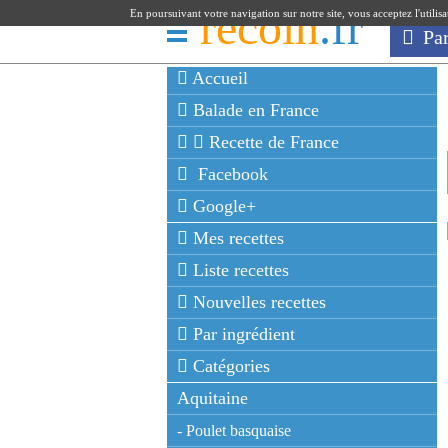
recoin
.fr
En poursuivant votre navigation sur notre site, vous acceptez l'utilis
Pa
Accueil
Balade en France
Recette de France
Facebook
Google+
Mes recettes
Liste recettes
Nouvelles recettes
Par ingrédient
Catégories
Aquitaine
- Poulet basquaise