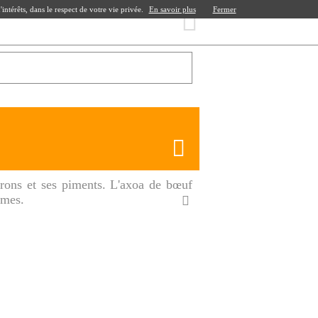
ntérêts, dans le respect de votre vie privée.
En savoir plus
Fermer
rons et ses piments. L'axoa de bœuf
umes.