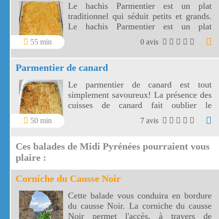
Le hachis Parmentier est un plat
traditionnel qui séduit petits et grands.
Le hachis Parmentier est un plat
complet, authentique qui rappelle notre
55 min
0 avis
enfance.
Parmentier de canard
Le parmentier de canard est tout
simplement savoureux! La présence des
cuisses de canard fait oublier le
traditionnel hachis. Le parmentier de
50 min
7 avis
canard n'est pas du tout sec et peut se
préparer d'avance!
Ces balades de Midi Pyrénées pourraient vous
plaire :
Corniche du Causse Noir
Cette balade vous conduira en bordure
du causse Noir. La corniche du causse
Noir permet l'accès, à travers de