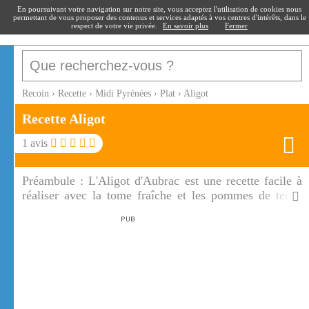
recoin
.fr
En poursuivant votre navigation sur notre site, vous acceptez l'utilisation de cookies nous
permettant de vous proposer des contenus et services adaptés à vos centres d'intérêts, dans le
respect de votre vie privée.
En savoir plus
Fermer
Recoin
›
Recette
›
Midi Pyrénées
›
Plat
›
Aligot
Recette Aligot
1
avis
Préambule :
L'Aligot d'Aubrac est une recette facile à
réaliser avec la tome fraîche et les pommes de terre.
L'Aligot est un plat créé par les moines d'Aubrac.