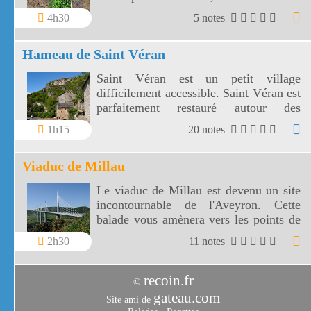
somptueux paysages, à l'ermitage Saint
4h30
5 notes
Michel.
Hameau de Saint Véran
Saint Véran est un petit village
difficilement accessible. Saint Véran est
parfaitement restauré autour des
vestiges de son château.
1h15
20 notes
Viaduc de Millau
Le viaduc de Millau est devenu un site
incontournable de l'Aveyron. Cette
balade vous amènera vers les points de
vue les plus proches du viaduc de
2h30
11 notes
Millau.
recoin.fr
©
gateau.com
Site ami de