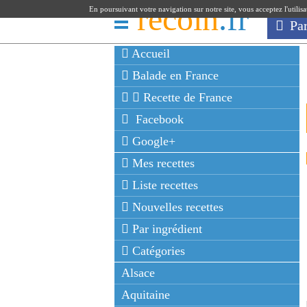
recoin
.fr
En poursuivant votre navigation sur notre site, vous acceptez l'utilis
Pa
Accueil
Balade en France
Recette de France
Facebook
Google+
Mes recettes
Liste recettes
Nouvelles recettes
Par ingrédient
Catégories
Alsace
Aquitaine