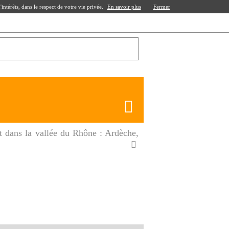
ntérêts, dans le respect de votre vie privée.
En savoir plus
Fermer
et dans la vallée du Rhône : Ardèche,