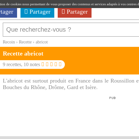
ation de cookies nous permettant de vous proposer des contenus et services adaptés à vos centres d'i
rtager
Partager
Partager
Recoin
›
Recette
›
abricot
Recette
abricot
9
recettes,
10
notes
L'abricot est surtout produit en France dans le Roussillon 
Bouches du Rhône, Drôme, Gard et Isère.