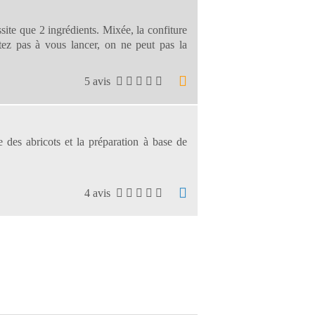
essite que 2 ingrédients. Mixée, la confiture
itez pas à vous lancer, on ne peut pas la
5 avis
e des abricots et la préparation à base de
4 avis