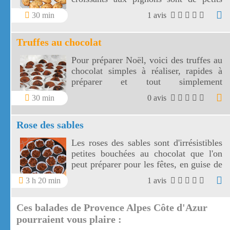
gâteaux délicieux pour accompagner
30 min
1 avis
votre café ou votre thé.
Truffes au chocolat
Pour préparer Noël, voici des truffes au
chocolat simples à réaliser, rapides à
préparer et tout simplement
délicieuses !
30 min
0 avis
Rose des sables
Les roses des sables sont d'irrésistibles
petites bouchées au chocolat que l'on
peut préparer pour les fêtes, en guise de
dessert. Ces roses des sables séduiront
3 h 20 min
1 avis
les enfants dans des mini caissettes.
Ces balades de Provence Alpes Côte d'Azur
pourraient vous plaire :