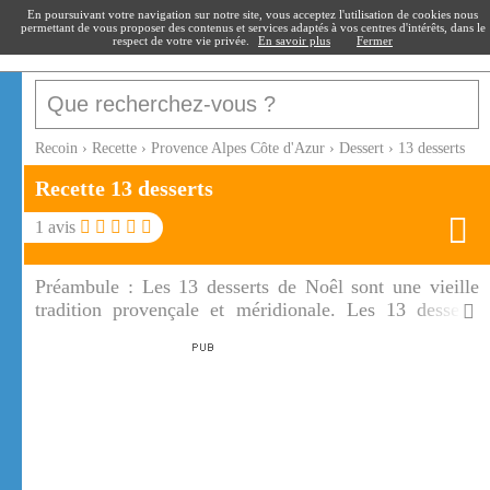
recoin
.fr
En poursuivant votre navigation sur notre site, vous acceptez l'utilisation de cookies nous
permettant de vous proposer des contenus et services adaptés à vos centres d'intérêts, dans le
respect de votre vie privée.
En savoir plus
Fermer
Recoin
›
Recette
›
Provence Alpes Côte d'Azur
›
Dessert
›
13 desserts
Recette 13 desserts
1
avis
Préambule :
Les 13 desserts de Noêl sont une vieille
tradition provençale et méridionale. Les 13 desserts
après le repas de Noël vous feront patienter jusqu'à
l'arrivée du père Noël.