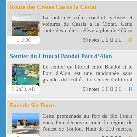
Route des Crêtes Cassis la Ciotat
La route des crêtes conduit cyclistes et
voitures de Cassis à la Ciotat. Cette
route des crêtes s'élève à plus de 400 m
et surplombe la mer au travers plusieurs
1h30
99 notes
virages.
Sentier du Littoral Bandol Port d'Alon
Le sentier du littoral entre Bandol et le
Port d'Alon est une randonnée sans
grandes difficultés. Le sentier du littoral
Bandol Port d'Alon offre des paysages
2h30, AR
58 notes
magnifiques.
Fort de Six Fours
Cette promenade au fort de Six Fours
vous fera découvrir toute la région de
l'ouest de Toulon. Haut de 210 mètres,
le fort de Six Fours vous offre un vaste