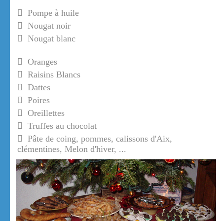
Pompe à huile
Nougat noir
Nougat blanc
Oranges
Raisins Blancs
Dattes
Poires
Oreillettes
Truffes au chocolat
Pâte de coing, pommes, calissons d'Aix,
clémentines, Melon d'hiver, ...